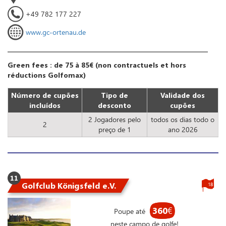
+49 782 177 227
www.gc-ortenau.de
Green fees : de 75 à 85€ (non contractuels et hors
réductions Golfomax)
Número de cupões
Tipo de
Validade dos
incluídos
desconto
cupões
2 Jogadores pelo
todos os dias todo o
2
preço de 1
ano 2026
11
Golfclub Königsfeld e.V.
18
360
€
Poupe até
neste campo de golfe!