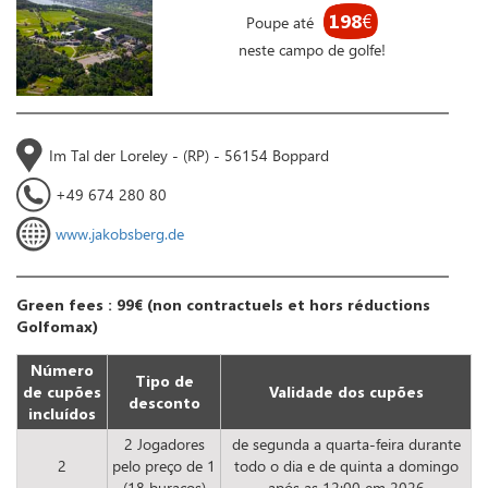
198
€
Poupe até
neste campo de golfe!
Im Tal der Loreley - (RP) - 56154 Boppard
+49 674 280 80
www.jakobsberg.de
Green fees : 99€ (non contractuels et hors réductions
Golfomax)
Número
Tipo de
de cupões
Validade dos cupões
desconto
incluídos
2 Jogadores
de segunda a quarta-feira durante
2
pelo preço de 1
todo o dia e de quinta a domingo
(18 buracos)
após as 12:00 em 2026