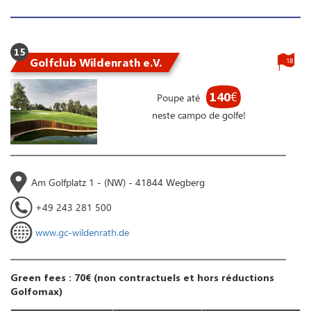
15
Golfclub Wildenrath e.V.
18
140
€
Poupe até
neste campo de golfe!
Am Golfplatz 1 - (NW) - 41844 Wegberg
+49 243 281 500
www.gc-wildenrath.de
Green fees : 70€ (non contractuels et hors réductions
Golfomax)