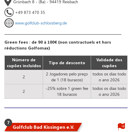
Grünbach 8 - (Ba) - 94419 Reisbach
+49 873 470 35
www.golfclub-schlossberg.de
Green fees : de 90 à 100€ (non contractuels et hors
réductions Golfomax)
Número de
Validade dos
Tipo de desconto
cupões incluídos
cupões
2 Jogadores pelo preço
todos os dias todo
2
de 1 (18 buracos)
o ano 2026
-25% sobre 1 green fee
todos os dias todo
2
18 buracos
o ano 2026
7
Golfclub Bad Kissingen e.V.
18