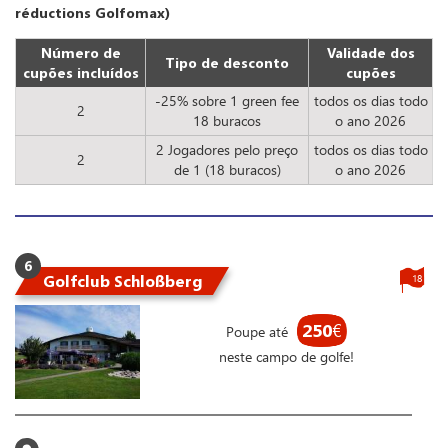
réductions Golfomax)
Número de
Validade dos
Tipo de desconto
cupões incluídos
cupões
-25% sobre 1 green fee
todos os dias todo
2
18 buracos
o ano 2026
2 Jogadores pelo preço
todos os dias todo
2
de 1 (18 buracos)
o ano 2026
6
Golfclub Schloßberg
18
250
€
Poupe até
neste campo de golfe!