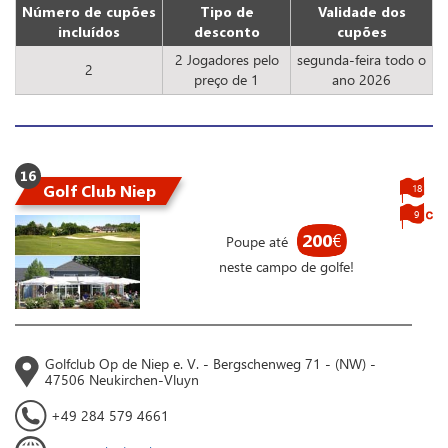
Número de cupões
Tipo de
Validade dos
incluídos
desconto
cupões
2 Jogadores pelo
segunda-feira todo o
2
preço de 1
ano 2026
16
Golf Club Niep
18
9
200
€
Poupe até
neste campo de golfe!
Golfclub Op de Niep e. V. - Bergschenweg 71 - (NW) -
47506 Neukirchen-Vluyn
+49 284 579 4661