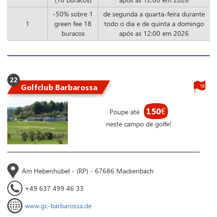
-50% sobre 1
de segunda a quarta-feira durante
1
green fee 18
todo o dia e de quinta a domingo
buracos
após as 12:00 em 2026
22
Golfclub Barbarossa
18
150
€
Poupe até
neste campo de golfe!
Am Hebenhübel - (RP) - 67686 Mackenbach
+49 637 499 46 33
www.gc-barbarossa.de