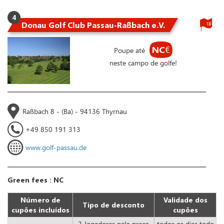
4
Donau Golf Club Passau-Raßbach e.V.
18
NC
€
Poupe até
neste campo de golfe!
Raßbach 8 - (Ba) - 94136 Thyrnau
+49 850 191 313
www.golf-passau.de
Green fees : NC
Número de
Validade dos
Tipo de desconto
cupões incluídos
cupões
2 Jogadores pelo preço
todos os dias todo