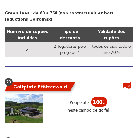
Green fees : de 60 à 75€ (non contractuels et hors
réductions Golfomax)
Número de cupões
Tipo de
Validade dos
incluídos
desconto
cupões
2 Jogadores pelo
todos os dias todo o
2
preço de 1
ano 2026
23
Golfplatz Pfälzerwald
18
160
€
Poupe até
neste campo de golfe!