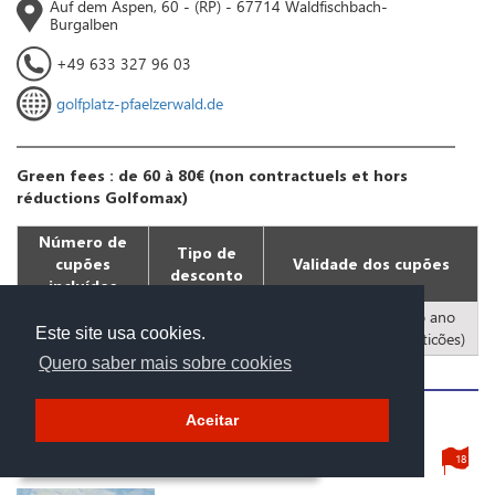
Auf dem Aspen, 60 - (RP) - 67714 Waldfischbach-
Burgalben
+49 633 327 96 03
golfplatz-pfaelzerwald.de
Green fees : de 60 à 80€ (non contractuels et hors
réductions Golfomax)
Número de
Tipo de
cupões
Validade dos cupões
desconto
incluídos
2 Jogadores
todos os dias todo o ano
2
Este site usa cookies.
pelo preço de 1
2026 (Fora de competicões)
Quero saber mais sobre cookies
Aceitar
24
Golfclub am Donnersberg e.V.
18