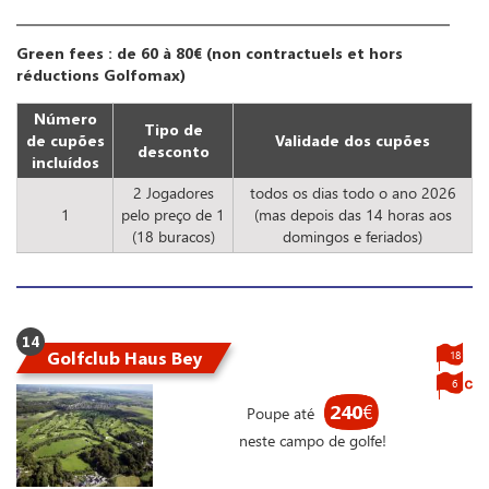
Green fees : de 60 à 80€ (non contractuels et hors
réductions Golfomax)
Número
Tipo de
de cupões
Validade dos cupões
desconto
incluídos
2 Jogadores
todos os dias todo o ano 2026
1
pelo preço de 1
(mas depois das 14 horas aos
(18 buracos)
domingos e feriados)
14
Golfclub Haus Bey
18
6
240
€
Poupe até
neste campo de golfe!