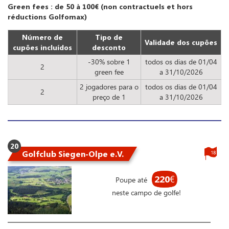
Green fees : de 50 à 100€ (non contractuels et hors
réductions Golfomax)
Número de
Tipo de
Validade dos cupões
cupões incluídos
desconto
-30% sobre 1
todos os dias de 01/04
2
green fee
a 31/10/2026
2 jogadores para o
todos os dias de 01/04
2
preço de 1
a 31/10/2026
20
Golfclub Siegen-Olpe e.V.
18
220
€
Poupe até
neste campo de golfe!