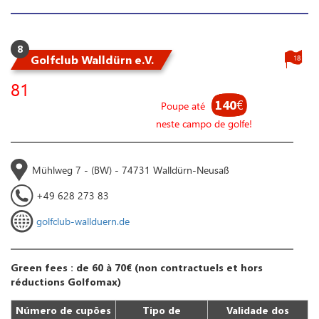
8
Golfclub Walldürn e.V.
18
81
140
€
Poupe até
neste campo de golfe!
Mühlweg 7 - (BW) - 74731 Walldürn-Neusaß
+49 628 273 83
golfclub-wallduern.de
Green fees : de 60 à 70€ (non contractuels et hors
réductions Golfomax)
Número de cupões
Tipo de
Validade dos