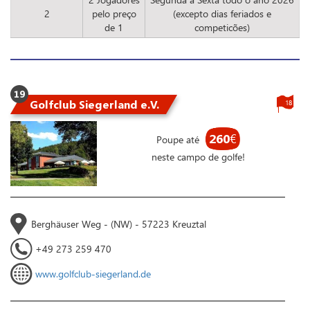
2
pelo preço
(excepto dias feriados e
de 1
competicões)
19
Golfclub Siegerland e.V.
18
260
€
Poupe até
neste campo de golfe!
Berghäuser Weg - (NW) - 57223 Kreuztal
+49 273 259 470
www.golfclub-siegerland.de