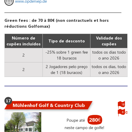
www.opdeniep.de
Green fees : de 70 à 80€ (non contractuels et hors
réductions Golfomax)
Número de
Validade dos
Tipo de desconto
cupões incluídos
cupões
-25% sobre 1 green fee
todos os dias todo
2
18 buracos
o ano 2026
2 Jogadores pelo preço
todos os dias, todo
2
de 1 (18 buracos)
o ano 2026
17
Mühlenhof Golf & Country Club
18
6
280
€
Poupe até
neste campo de golfe!