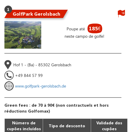
1
GolfPark Gerolsbach
18
185
€
Poupe até
neste campo de golfe!
Hof 1 - (Ba) - 85302 Gerolsbach
+49 844 57 99
www.golfpark-gerolsbach.de
Green fees : de 70 à 90€ (non contractuels et hors
réductions Golfomax)
Número de
Validade dos
Tipo de desconto
cupões incluídos
cupões