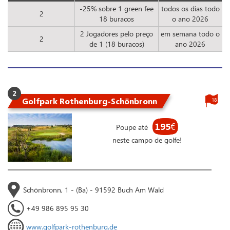
-25% sobre 1 green fee
todos os dias todo
2
18 buracos
o ano 2026
2 Jogadores pelo preço
em semana todo o
2
de 1 (18 buracos)
ano 2026
2
Golfpark Rothenburg-Schönbronn
18
195
€
Poupe até
neste campo de golfe!
Schönbronn, 1 - (Ba) - 91592 Buch Am Wald
+49 986 895 95 30
www.golfpark-rothenburg.de