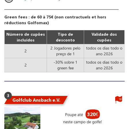
Green fees : de 60 à 75€ (non contractuels et hors
réductions Golfomax)
Número de cupões
Tipo de
Validade dos
incluídos
desconto
cupões
2 Jogadores pelo
todos os dias todo o
2
preço de 1
ano 2026
-30% sobre 1
todos os dias todo o
2
green fee
ano 2026
3
Golfclub Ansbach e.V.
18
320
€
Poupe até
neste campo de golfe!