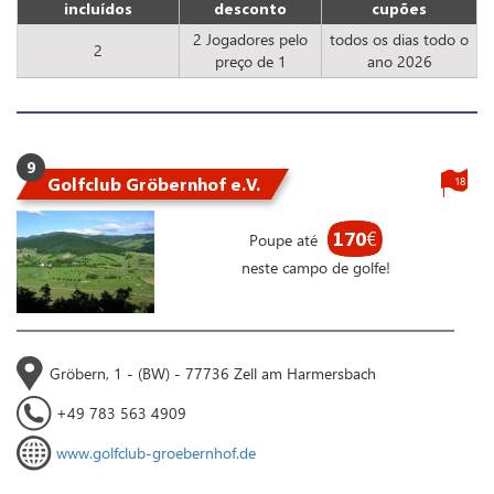
incluídos
desconto
cupões
2 Jogadores pelo
todos os dias todo o
2
preço de 1
ano 2026
9
Golfclub Gröbernhof e.V.
18
170
€
Poupe até
neste campo de golfe!
Gröbern, 1 - (BW) - 77736 Zell am Harmersbach
+49 783 563 4909
www.golfclub-groebernhof.de