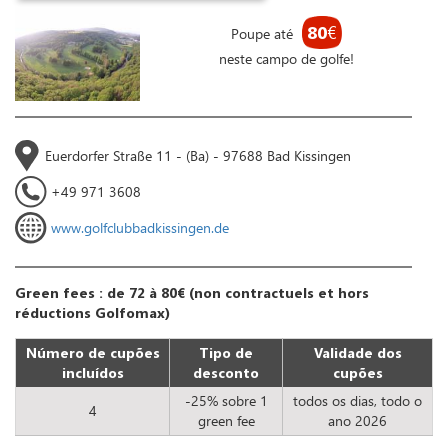
80
€
Poupe até
neste campo de golfe!
Euerdorfer Straße 11 - (Ba) - 97688 Bad Kissingen
+49 971 3608
www.golfclubbadkissingen.de
Green fees : de 72 à 80€ (non contractuels et hors
réductions Golfomax)
Número de cupões
Tipo de
Validade dos
incluídos
desconto
cupões
-25% sobre 1
todos os dias, todo o
4
green fee
ano 2026