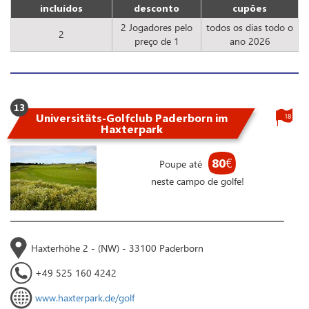
incluídos
desconto
cupões
2 Jogadores pelo
todos os dias todo o
2
preço de 1
ano 2026
13
Universitäts-Golfclub Paderborn im
18
Haxterpark
80
€
Poupe até
neste campo de golfe!
Haxterhöhe 2 - (NW) - 33100 Paderborn
+49 525 160 4242
www.haxterpark.de/golf