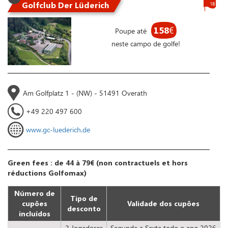
Golfclub Der Lüderich
18
158
€
Poupe até
neste campo de golfe!
Am Golfplatz 1 - (NW) - 51491 Overath
+49 220 497 600
www.gc-luederich.de
Green fees : de 44 à 79€ (non contractuels et hors
réductions Golfomax)
Número de
Tipo de
cupões
Validade dos cupões
desconto
incluídos
2 Jogadores
Segunda a Sexta todo o ano 2026