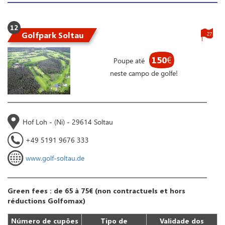
12
Golfpark Soltau
27
150
€
Poupe até
neste campo de golfe!
Hof Loh - (Ni) - 29614 Soltau
+49 5191 9676 333
www.golf-soltau.de
Green fees : de 65 à 75€ (non contractuels et hors
réductions Golfomax)
Número de cupões
Tipo de
Validade dos