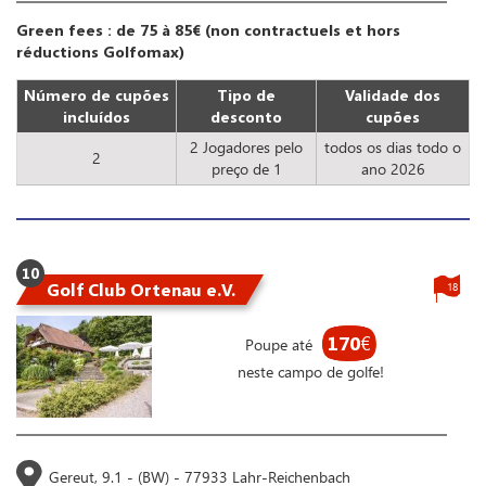
Green fees : de 75 à 85€ (non contractuels et hors
réductions Golfomax)
Número de cupões
Tipo de
Validade dos
incluídos
desconto
cupões
2 Jogadores pelo
todos os dias todo o
2
preço de 1
ano 2026
10
Golf Club Ortenau e.V.
18
170
€
Poupe até
neste campo de golfe!
Gereut, 9.1 - (BW) - 77933 Lahr-Reichenbach